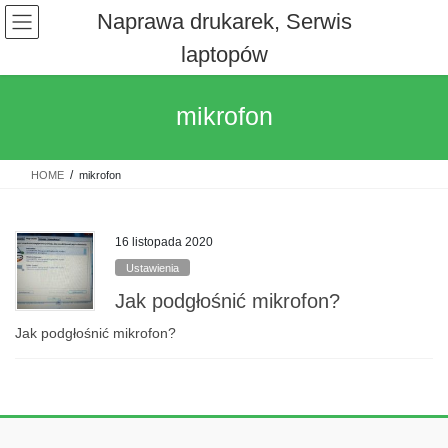
Skip
Skip
Naprawa drukarek, Serwis
to
to
laptopów
the
the
content
Navigation
mikrofon
HOME
mikrofon
16 listopada 2020
Ustawienia
Jak podgłośnić mikrofon?
Jak podgłośnić mikrofon?