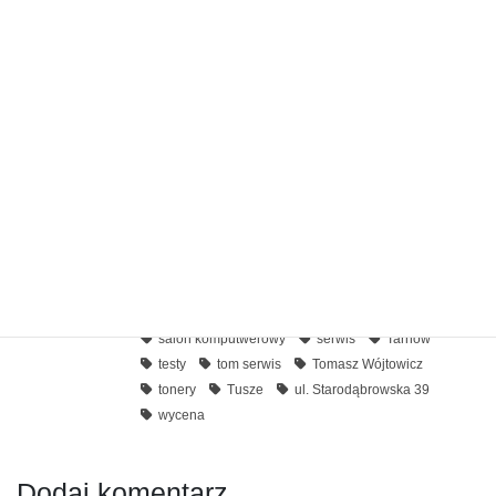
Reset pampersa w drukarce Canon MP130
15 września 2020
Canon MG 5350 Błąd B200
7 września 2020
Laptopy i komputery
i
Poradnik
Kategorie
czyszczenie
diagnoza
konserwacja
Tags
naprawa komputerów
naprawa laptopów
odzyskiwanie danych
opinie
salon komputwerowy
serwis
Tarnów
testy
tom serwis
Tomasz Wójtowicz
tonery
Tusze
ul. Starodąbrowska 39
wycena
Dodaj komentarz